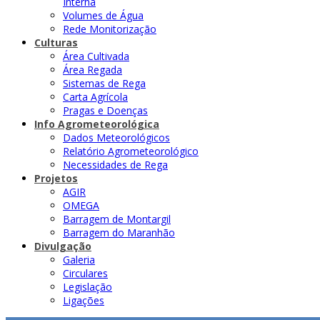
Interna
Volumes de Água
Rede Monitorização
Culturas
Área Cultivada
Área Regada
Sistemas de Rega
Carta Agrícola
Pragas e Doenças
Info Agrometeorológica
Dados Meteorológicos
Relatório Agrometeorológico
Necessidades de Rega
Projetos
AGIR
OMEGA
Barragem de Montargil
Barragem do Maranhão
Divulgação
Galeria
Circulares
Legislação
Ligações